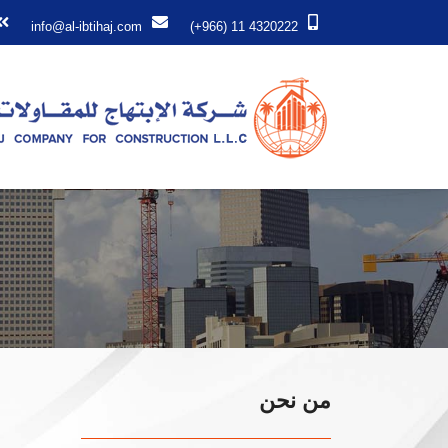
info@al-ibtihaj.com
(+966) 11 4320222
من نحن