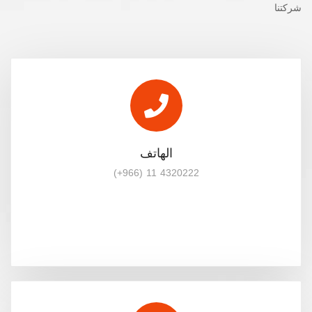
شركتنا
الهاتف
(+966) 11 4320222